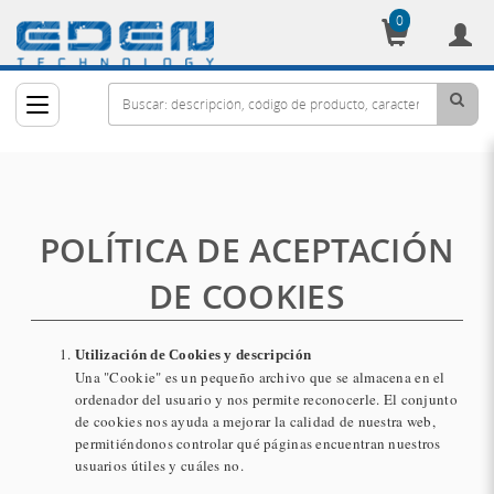
0
Cesta
POLÍTICA DE ACEPTACIÓN
DE COOKIES
Utilización de Cookies y descripción
Una "Cookie" es un pequeño archivo que se almacena en el
ordenador del usuario y nos permite reconocerle. El conjunto
de cookies nos ayuda a mejorar la calidad de nuestra web,
permitiéndonos controlar qué páginas encuentran nuestros
usuarios útiles y cuáles no.